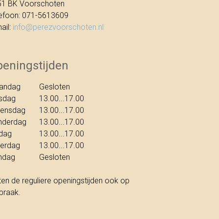
51 BK Voorschoten
efoon: 071-5613609
ail:
info@perezvoorschoten.nl
eningstijden
andag
Gesloten
sdag
13.00...17.00
ensdag
13.00...17.00
nderdag
13.00...17.00
jdag
13.00...17.00
terdag
13.00...17.00
ndag
Gesloten
ten de reguliere openingstijden ook op
praak.