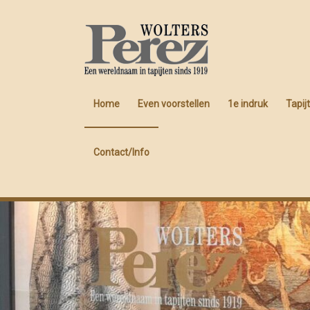
Perez
Voorschoten
Home
Even voorstellen
1e indruk
Tapij
Contact/Info