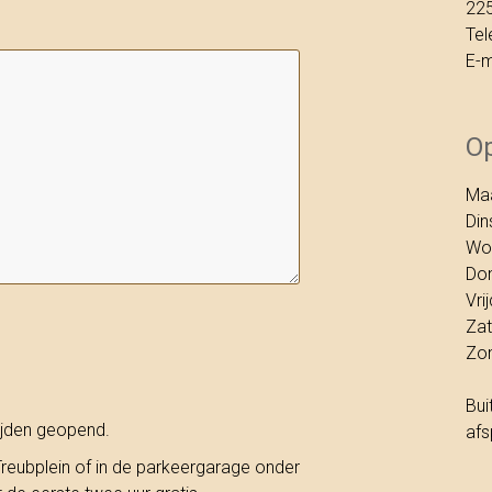
22
Tel
E-m
Op
Ma
Din
Wo
Do
Vri
Za
Zo
Bui
ijden geopend.
afs
reubplein of in de parkeergarage onder